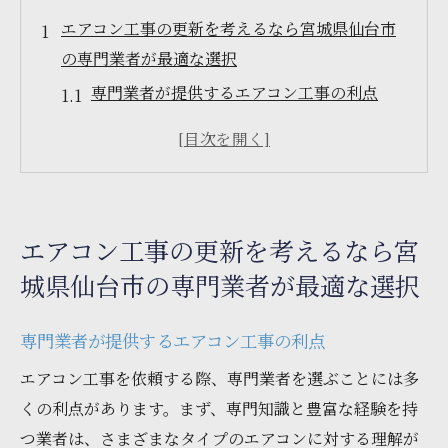
エアコン工事の更新を考えるなら宮城県仙台市
の専門業者が最適な選択
専門業者が提供するエアコン工事の利点
宮城県仙台市でのエアコン工事業者選びの
ポイント
専門業者と中間業者の違いを理解する
地域密着型のサービスがもたらす安心感
エアコン工事の更新を考えるなら宮
細野工業の技術力と信頼
城県仙台市の専門業者が最適な選択
エアコン工事の更新を通じた快適な生活空
間の実現
専門業者が提供するエアコン工事の利点
エアコン工事の更新で失敗しないためのポイン
エアコン工事を依頼する際、専門業者を選ぶことには多
トを紹介
くの利点があります。まず、専門知識と豊富な経験を持
更新前に確認すべきエアコンの状態
つ業者は、さまざまなタイプのエアコンに対する理解が