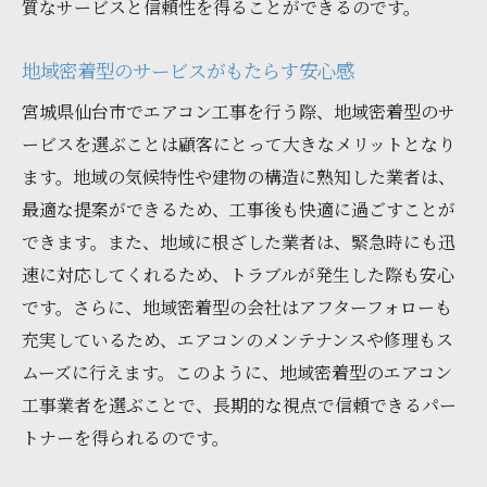
質なサービスと信頼性を得ることができるのです。
施工後のメンテナンス計画を立てる
地域に密着したアフターサービスの重要性
地域密着型のサービスがもたらす安心感
エアコン工事の更新を通じて宮城県仙台市で快
宮城県仙台市でエアコン工事を行う際、地域密着型のサ
適な空間を実現
ービスを選ぶことは顧客にとって大きなメリットとなり
更新を機に実現する理想の住環境
ます。地域の気候特性や建物の構造に熟知した業者は、
快適性を高めるエアコン選びのコツ
最適な提案ができるため、工事後も快適に過ごすことが
細野工業が提供する快適空間設計
できます。また、地域に根ざした業者は、緊急時にも迅
エアコン更新で得られる生活の質の向上
速に対応してくれるため、トラブルが発生した際も安心
です。さらに、地域密着型の会社はアフターフォローも
地域特有のニーズに応える工事
充実しているため、エアコンのメンテナンスや修理もス
お客様の満足度を高めるための取り組み
ムーズに行えます。このように、地域密着型のエアコン
宮城県仙台市でエアコン工事の更新を依頼する
工事業者を選ぶことで、長期的な視点で信頼できるパー
際のプロセスと注意点
トナーを得られるのです。
初回相談から施工完了までの流れ