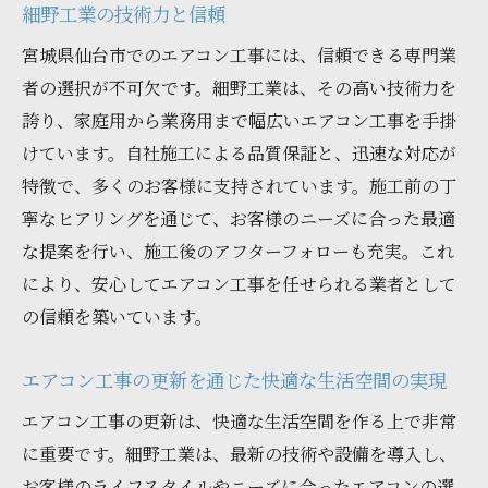
依頼前に準備すべき情報と資料
細野工業の技術力と信頼
施工にかかる時間とその内訳
宮城県仙台市でのエアコン工事には、信頼できる専門業
契約前に確認すべき重要事項
者の選択が不可欠です。細野工業は、その高い技術力を
トラブルを避けるためのコミュニケーショ
誇り、家庭用から業務用まで幅広いエアコン工事を手掛
ン
けています。自社施工による品質保証と、迅速な対応が
施工後のアフターケアとその重要性
特徴で、多くのお客様に支持されています。施工前の丁
寧なヒアリングを通じて、お客様のニーズに合った最適
エアコン工事の更新が宮城県仙台市で人気の理
な提案を行い、施工後のアフターフォローも充実。これ
由とその効果
により、安心してエアコン工事を任せられる業者として
エアコン更新による快適性の向上
の信頼を築いています。
地域での人気の理由を探る
更新で得られるコスト削減効果
エアコン工事の更新を通じた快適な生活空間の実現
環境に優しい選択としてのエアコン更新
エアコン工事の更新は、快適な生活空間を作る上で非常
最新技術の導入による利便性の向上
に重要です。細野工業は、最新の技術や設備を導入し、
地域社会への貢献としての更新工事
お客様のライフスタイルやニーズに合ったエアコンの選