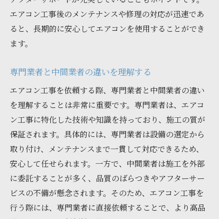
城県仙台市の事例紹介
エアコン工事後のメンテナンスや修理の対応が迅速であ
ると、長期的に安心してエアコンを使用することができ
最新のエアコン技術とその利点
ます。
環境に配慮したエアコン選びのポイント
宮城県仙台市での成功事例を探る
専門業者と中間業者の違いを理解する
スマートエアコンの導入事例
エアコン工事を依頼する際、専門業者と中間業者の違い
省エネエアコンへの更新の効果
を理解することは非常に重要です。専門業者は、エアコ
地域に適した最新トレンドの採用
ン工事に特化した技術や知識を持っており、施工の質が
エアコン工事の更新時に宮城県仙台市で注意す
保証されます。具体的には、専門業者は設備の選定から
べきポイント
取り付け、メンテナンスまで一貫して対応できるため、
地域の気候を考慮したエアコン選び
安心して任せられます。一方で、中間業者は施工を外部
施工前の準備で失敗を防ぐ
に委託することが多く、品質のばらつきやアフターサー
ビスの不備が懸念されます。そのため、エアコン工事を
信頼できる業者の選定基準
行う際には、専門業者に直接依頼することで、より高品
更新時に避けたいトラブル事例