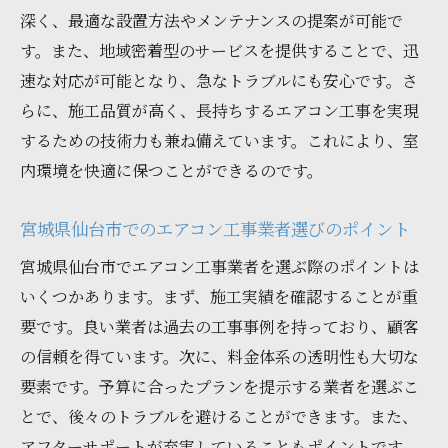
専門家による事前調査の重要性
深く、最適な設置方法やメンテナンスの提案が可能で
最適な更新プランを選ぶ方法
す。また、地域密着型のサービスを提供することで、迅
失敗しない業者選びのチェックポイント
速な対応が可能となり、急なトラブルにも安心です。さ
更新工事の際に注意すべき法律・規制
らに、施工品質が高く、長持ちするエアコン工事を実現
するための技術力も兼ね備えています。これにより、室
アフターサポートの充実度を確認する
内環境を快適に保つことができるのです。
宮城県仙台市でエアコン工事の更新を成功させ
るための秘訣
宮城県仙台市でのエアコン工事業者選びのポイント
地元での評判が高い業者を選ぶ理由
宮城県仙台市でエアコン工事業者を選ぶ際のポイントは
施工事例から学ぶ成功へのヒント
いくつかあります。まず、施工実績を確認することが重
細野工業が提供する地域特化サービス
要です。良い業者は過去の工事事例を持っており、顧客
更新後の効果を最大化する方法
の信頼を得ています。次に、料金体系の透明性も大切な
お客様の声から見る成功事例
要素です。予算に合ったプランを提示する業者を選ぶこ
最新技術を駆使した工事のメリット
とで、後々のトラブルを避けることができます。また、
エアコン工事の更新における最新トレンドと宮
アフターサポートが充実していることもポイントです。