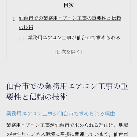
目次
仙台市での業務用エアコン工事の重要性と信頼
の技術
業務用エアコン工事が仙台市で求められる
理由
信頼の技術とは何か？仙台市での事例から
エアコン工事で考慮すべき仙台市特有の条
件
仙台市での業務用エアコン工事の重
仙台市の気候と業務用エアコンの選び方
要性と信頼の技術
成功するエアコン工事のための技術的ポイ
ント
業務用エアコン工事が仙台市で求められる理由
仙台市での業務用エアコン工事の未来展望
業務用エアコン工事が仙台市で求められる理由は、地域
業務用エアコン工事を成功させるためのポイン
の特性とビジネス環境に密接に関連しています。仙台市
ト