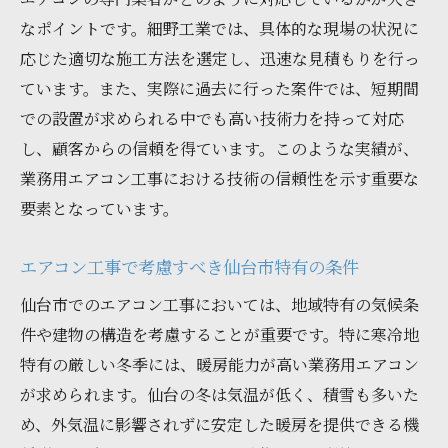
安心して依頼できる業者の特徴
なポイントです。細野工業では、具体的な現場の状況に
迅速なエアコン工事が可能な仙台市の業者紹介
応じた適切な施工方法を選定し、迅速な見積もりを行っ
ています。また、実際に過去に行った案件では、短期間
仙台市で急ぎの工事に対応可能な業者
での設置が求められる中でも高い技術力を持って対応
短期間での工事完了を目指す業者の特徴
し、顧客からの信頼を得ています。このような実績が、
スピード対応が評判の業者を選ぶポイント
業務用エアコン工事における技術の信頼性を示す重要な
迅速な対応力が求められる現場例
要素となっています。
仙台市の業者が持つ迅速対応のノウハウ
急ぎの案件に備えるための業者選び
エアコン工事で考慮すべき仙台市特有の条件
業務用エアコン工事の流れと必要な準備事項
仙台市でのエアコン工事においては、地域特有の気候条
工事の一般的な流れと注意点
件や建物の構造を考慮することが重要です。特に寒冷地
事前に準備すべきポイント
特有の厳しい冬季には、暖房能力が高い業務用エアコン
が求められます。仙台の冬は気温が低く、積雪も多いた
現地調査の重要性とその方法
め、外気温に影響されずに安定した暖房を提供できる機
見積もり作成までのステップ