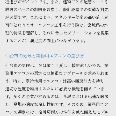
種選びがポイントです。また、建物ごとの配管ルートや
実際の工事に向けた準備と確認
設置スペースの制約を考慮し、設計段階での柔軟な対応
工事完了後のチェックリスト
が必要です。これにより、エネルギー効率の高い施工が
仙台市でのエアコン工事で知っておくべきこと
可能となります。エアコン工事を行う際は、宮城県の地
仙台市特有のエアコン工事事情
理的特徴を理解し、それに合ったソリューションを提案
地域の条例や規制を把握する
することが、満足度の向上につながります。
エアコン工事に関するよくある質問
仙台市の気候と業務用エアコンの選び方
仙台市での工事における注意点
仙台市の気候は、冬は厳しく夏は比較的涼しいため、業
地元での工事事例から学ぶポイント
務用エアコンの選定には慎重なアプローチが求められま
仙台市でのエアコン工事のトレンド
す。特に、寒冷地用のエアコンは高い暖房能力を持ち、
業務用エアコン工事の成功事例とその秘訣
適切な温度を維持するために必要な機能を備えていま
成功事例から学ぶエアコン工事のポイント
す。多くの企業が求めるのは、冬場における迅速な暖房
仙台市での具体的な成功事例紹介
と、夏場の適度な冷却性能です。そのため、業務用エア
失敗を防ぐための注意点と改善策
コンの選定には、冷暖房両方の性能を兼ね備えたモデル