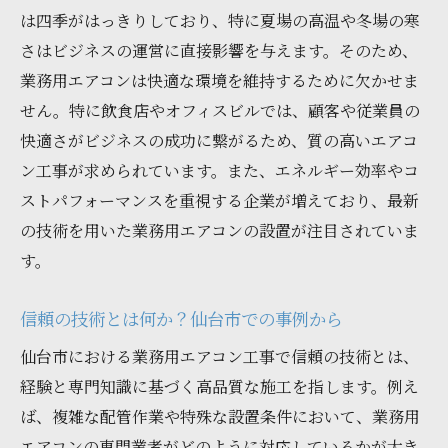
は四季がはっきりしており、特に夏場の高温や冬場の寒
迅速な見積もりの重要性とその方法
さはビジネスの運営に直接影響を与えます。そのため、
最適なエアコン選びのためのヒント
業務用エアコンは快適な環境を維持するために欠かせま
工事前に知っておきたい準備と確認事項
せん。特に飲食店やオフィスビルでは、顧客や従業員の
配管作業で陥りやすいトラブルと解決策
快適さがビジネスの成功に繋がるため、質の高いエアコ
特殊な設置条件に対応する工夫
ン工事が求められています。また、エネルギー効率やコ
ストパフォーマンスを重視する企業が増えており、最新
効率的な工期管理のためのポイント
の技術を用いた業務用エアコンの設置が注目されていま
仙台市で評判の高い業務用エアコン工事業者の
す。
選び方
信頼できる業者の見極め方
信頼の技術とは何か？仙台市での事例から
口コミで見る仙台市のエアコン工事業者
仙台市における業務用エアコン工事で信頼の技術とは、
業者選びの際のチェックポイント
経験と専門知識に基づく高品質な施工を指します。例え
経験豊富な業者のメリットとは
ば、複雑な配管作業や特殊な設置条件において、業務用
地元での評判が高い業者を選ぶ理由
エアコンの専門業者がどのように対応しているかが大き