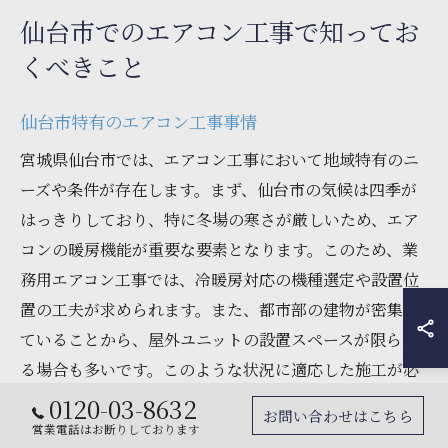
仙台市でのエアコン工事で知ってお
くべきこと
仙台市特有のエアコン工事事情
宮城県仙台市では、エアコン工事において地域特有のニ
ーズや条件が存在します。まず、仙台市の気候は四季が
はっきりしており、特に冬場の寒さが厳しいため、エア
コンの暖房機能が重要な要素となります。このため、業
務用エアコン工事では、冷暖房対応の機種選定や設置位
置の工夫が求められます。また、都市部の建物が密集し
ていることから、屋外ユニットの設置スペースが限られ
る場合も多いです。このような状況に適応した施工が必
要であり、施工業者には高い技術力と柔軟な対応が求め
0120-03-8632
お問い合わせはこちら
られます。さらに、仙台市では特に商業施設やオフィス
営業電話はお断りしております