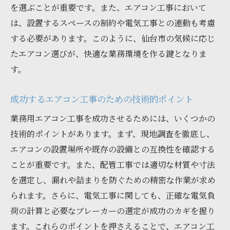
過去の成功から学ぶ業者選びの重要性
を選ぶことが重要です。また、エアコン工事において
は、設置するスペースの制約や電気工事との連動も考慮
複雑な配管作業を成功させた理由
する必要があります。このように、仙台市の気候に応じ
業務用エアコン工事における成功の秘訣
たエアコン選びが、快適な業務環境を作る鍵となりま
仙台市で業務用エアコン工事を依頼する際の注
す。
意点
依頼前に確認すべき基本事項
成功するエアコン工事のための技術的ポイント
業者とのコミュニケーションで大切なこと
業務用エアコン工事を成功させるためには、いくつかの
トラブルを未然に防ぐための予防策
技術的ポイントがあります。まず、現地調査を徹底し、
見積もりで確認しておくべき項目
エアコンの設置場所や既存の設備との互換性を確認する
契約時に気をつけたいポイント
ことが重要です。また、配管工事では適切な材質や寸法
仙台市での工事依頼で注意するべきこと
を選定し、漏れや詰まりを防ぐための精密な作業が求め
られます。さらに、電気工事に関しても、正確な電気負
荷の計算と必要なブレーカーの選定が成功のカギを握り
ます。これらのポイントを押さえることで、エアコン工