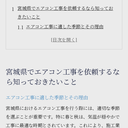
宮城県でエアコン工事を依頼するなら知ってお
きたいこと
エアコン工事に適した季節とその理由
専門業者を選ぶ際のチェックポイント
工事前に確認すべき家の状態
エアコン設置に必要な手続きと書類
地元の口コミを活用した業者選び
宮城県でエアコン工事を依頼するな
エアコン工事の相談時に準備する質問
ら知っておきたいこと
エアコン工事の費用と宮城県での業者選びのポ
イント
エアコン工事に適した季節とその理由
エアコン工事の費用内訳と見積もりの見方
宮城県におけるエアコン工事を行う際には、適切な季節
県内でのおすすめ業者の選定基準
を選ぶことが重要です。特に春と秋は、気温が穏やかで
価格だけでなくサービス内容を比較する方
工事に最適な時期とされています。これにより、施工業