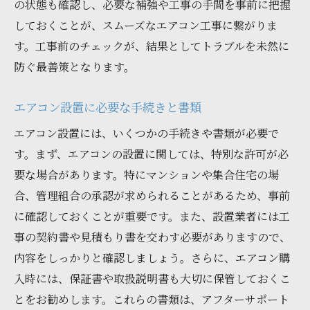
宮城県特有の気候に対応したエアコン選び
の状態も確認し、必要な補強や工事の手間を事前に把握
しておくことが、スムーズなエアコン工事に繋がりま
地域密着型のサービスの強み
す。工事前のチェックが、結果としてトラブルを未然に
地元業者だからこその緊急対応力
防ぐ最善策となります。
口コミやレビューを活用した業者選びのコ
ツ
エアコン設置に必要な手続きと書類
費用対効果を考慮した選び方
エアコン設置には、いくつかの手続きや書類が必要で
エアコン工事の流れと宮城県での費用相場を解
す。まず、エアコンの設置に関しては、特別な許可が必
説
要な場合があります。特にマンションや集合住宅の場
工事の一般的なスケジュールと各ステージ
合、管理組合の承認が求められることがあるため、事前
の詳細
に確認しておくことが重要です。また、設置業者には工
宮城県内での相場価格とその変動要因
事の契約書や見積もり書を交わす必要がありますので、
施工前に知っておくべき準備と手続き
内容をしっかりと確認しましょう。さらに、エアコン購
工事当日の流れと注意点
入時には、保証書や取扱説明書も大切に保管しておくこ
とをお勧めします。これらの書類は、アフターサポート
最適な工事日程の選び方