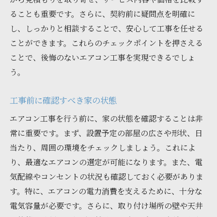
の実際の例
ることも重要です。さらに、契約前に疑問点を明確に
し、しっかりと相談することで、安心して工事を任せる
工事後に受けられるサポート内容とは
ことができます。これらのチェックポイントを押さえる
アフターサービスが充実している業者の見
ことで、後悔のないエアコン工事を実現できるでしょ
分け方
う。
実際のサポート事例から学ぶアフターケア
の重要性
工事前に確認すべき家の状態
工事後に発生しがちな問題とその解決策
エアコン工事を行う前に、家の状態を確認することは非
宮城県内での顧客満足度の高い業者の特徴
常に重要です。まず、設置予定の部屋の広さや形状、日
エアコンの長寿命化のための定期的なメン
当たり、周囲の環境をチェックしましょう。これによ
テナンス
り、最適なエアコンの選定が可能になります。また、電
宮城県でエアコン工事を選ぶメリットと業者選
気配線やコンセントの状況も確認しておく必要がありま
びの秘訣
す。特に、エアコンの電力消費を支えるために、十分な
地元業者を選ぶことで得られる利便性
電気容量が必要です。さらに、取り付け場所の壁や天井