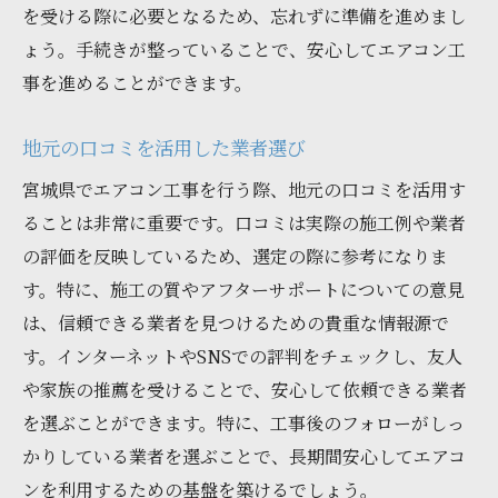
を受ける際に必要となるため、忘れずに準備を進めまし
費用見積もりの取り方と確認方法
ょう。手続きが整っていることで、安心してエアコン工
宮城県でエアコン工事を行うことで得られる快
事を進めることができます。
適な生活
エアコン設置による生活の質の向上
地元の口コミを活用した業者選び
工事後の快適な室内環境を維持する方法
宮城県でエアコン工事を行う際、地元の口コミを活用す
エアコンを効果的に利用するためのコツ
ることは非常に重要です。口コミは実際の施工例や業者
宮城県の気候に適した設定温度と運転モー
の評価を反映しているため、選定の際に参考になりま
ド
す。特に、施工の質やアフターサポートについての意見
エアコンによる省エネ効果の実現方法
は、信頼できる業者を見つけるための貴重な情報源で
暮らしを豊かにするエアコンの活用術
す。インターネットやSNSでの評判をチェックし、友人
や家族の推薦を受けることで、安心して依頼できる業者
エアコン工事を成功させるために宮城県で考慮
を選ぶことができます。特に、工事後のフォローがしっ
すべきポイント
かりしている業者を選ぶことで、長期間安心してエアコ
地域の気候特性を考慮したエアコン選び
ンを利用するための基盤を築けるでしょう。