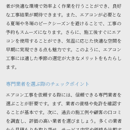
法
者が快適な環境で効率よく作業を行うことができ、良好
宮城県内の業者の評判を確認する方法
な工事結果が期待できます。また、エアコンが必要とな
費用を抑えるための効果的な交渉術
る夏場や冬場のピークシーズンを避けることで、工事の
予約もスムーズになります。さらに、施工後すぐにエア
アフターサポートが充実した業者を選ぶ理
コンを使用することができ、気温に応じた快適な空間を
由
早期に実現できる点も魅力です。このように、エアコン
宮城県のエアコン工事で失敗しないための注意
工事には適した季節の選定が大きなメリットをもたらし
点
ます。
工事前に注意すべき法律や規制
トラブルを避けるための事前確認事項
専門業者を選ぶ際のチェックポイント
工事の際にありがちなミスとその防止策
エアコン工事を依頼する際には、信頼できる専門業者を
契約書で確認すべき重要項目
選ぶことが肝要です。まず、業者の資格や免許を確認す
施工時に注意が必要な家庭環境の特徴
ることが基本です。次に、過去の施工例や顧客の口コミ
信頼できる業者と契約する際の注意点
を調査し、評価の高い業者を選びましょう。多くの業者
エアコン工事後のアフターサポートと宮城県で
から見積もりを取り寄せ、サービス内容や価格を比較す