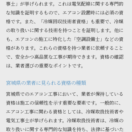
資格保持業者のアフターサポートの重要性
事士」が挙げられます。これは電気配線に関する専門的
な知識を証明するもので、エアコン設置時には必須の資
安心できる資格情報の確認方法
格です。また、「冷媒回収技術者資格」も重要で、冷媒
資格を持つ業者の安心施工事例
の取り扱いに関する技術を持つことを証明します。他に
エアコン工事を成功させるための資格と業者選
も、エアコンの施工に特化した「空調設備士」などの資
びのポイント
格があります。これらの資格を持つ業者に依頼すること
施工成功に必要な資格の種類
で、安全かつ高品質な工事が期待できます。資格の確認
資格情報を考慮した業者選びの秘訣
は、業者選びの重要なポイントです。
資格が施工成功につながる理由
成功事例から学ぶ資格と業者選びのポイン
宮城県の業者に見られる資格の種類
ト
宮城県でのエアコン工事において、業者が保持している
資格を持つ業者による高品質施工の特徴
資格は施工の信頼性を示す重要な要素です。一般的に、
エアコン工事成功へのステップガイド
エアコン工事に関わる資格としては、冷媒取扱技術者や
電気工事士が挙げられます。冷媒取扱技術者は、冷媒の
取り扱いに関する専門的な知識を持ち、法律に基づいた