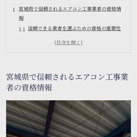
宮城県で信頼されるエアコン工事業者の資格情
報
信頼できる業者を選ぶための資格の重要性
エアコン工事に必要な主な資格一覧
宮城県の業者に見られる資格の種類
資格が施工の質に与える影響
資格を持つ業者のメリット
宮城県で信頼されるエアコン工事業
地元で評判の良い資格保持業者
者の資格情報
エアコン工事の資格と口コミで見極める業者選
び
口コミで確認するべきポイント
資格情報と口コミを照らし合わせる方法
信頼できる口コミの見分け方