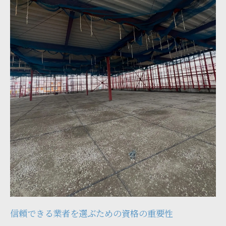
資格と口コミで業者の信頼性を判断
エアコン工事後の満足度を高める選び方
口コミを参考にした業者選びの成功例
宮城県のエアコン工事で必要な資格とその確認
方法
宮城県で必要とされる具体的な資格
資格の有無を確認するためのステップ
資格情報を確認できる公式サイト
業者選びの際に資格を確認する方法
資格保持者が行うエアコン工事の特徴
エアコン工事における資格不所持のリスク
エアコン工事を依頼する際に必要な資格情報と
は
信頼できる業者を選ぶための資格の重要性