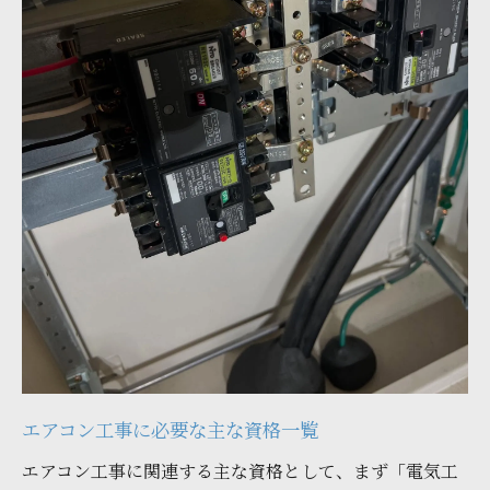
エアコン工事の資格と業者選びで失敗しない方
法
資格確認を怠らないためのチェックリスト
業者選びで避けるべき資格関連の落とし穴
資格保持業者の選び方とそのポイント
資格情報を効果的に活用する方法
資格を持つ業者に依頼する際の注意点
資格と実績を考慮した業者選びの全体像
宮城県で安心して依頼できるエアコン工事業者
の資格
安心施工を提供する資格保持業者の特徴
宮城県で評判の良い資格保持業者の紹介
エアコン工事に必要な主な資格一覧
エアコン工事の資格が安心感を生む理由
エアコン工事に関連する主な資格として、まず「電気工