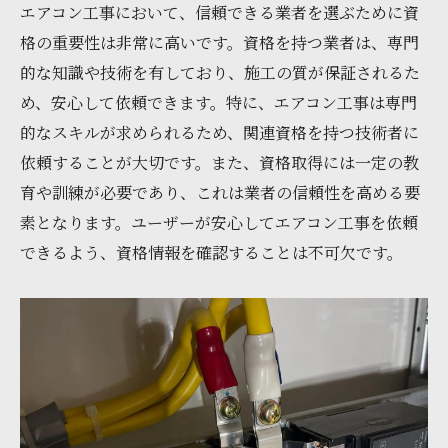
エアコン工事の基本的な資格情報
エアコン工事において、信頼できる業者を選ぶために資
資格の有無が施工に及ぼす影響
格の重要性は非常に高いです。資格を持つ業者は、専門
依頼前に確認したい資格情報
的な知識や技術を有しており、施工の質が保証されるた
め、安心して依頼できます。特に、エアコン工事は専門
資格情報を理解するための基礎知識
的なスキルが求められるため、関連資格を持つ技術者に
信頼できる資格情報の取得方法
依頼することが大切です。また、資格取得には一定の教
資格が施工後の安心感に繋がる理由
育や訓練が必要であり、これは業者の信頼性を高める要
宮城県のエアコン工事業者を選ぶ際の資格のチ
素となります。ユーザーが安心してエアコン工事を依頼
ェックポイント
できるよう、資格情報を確認することは不可欠です。
資格確認時の注意事項
資格情報を基にした業者比較方法
信頼性の高い資格保持業者の特徴
チェックすべき資格の種類とその内容
資格情報を考慮した業者選びのフロー
信頼できる業者選びのための資格リスト