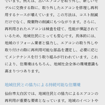
でいます。例えば、古いエアコンを取り外し、新しいモ
デルに交換する際に、取り外したエアコンを修理し再利
エアコン再利用で創る四季を通じた快適空
用するケースが増えています。この方法は、コスト削減
間
だけでなく、廃棄物の削減にもつながります。さらに、
地域独自の気候に対応した再利用事例
再利用されたエアコンは検査を経て、性能が保証されて
再利用がもたらす空間デザインの可能性
いるため、地域住民にとっても安心です。具体的には、
住まいの価値を高めるエアコン再利用の力
地域のリフォーム業者と協力し、エアコンの取り外しや
住空間の質を向上させるための再利用の役
取り付けの際に再利用可能な部品を選定し、必要に応じ
割
てメンテナンスを行う取り組みが行われています。これ
エアコン工事再利用で実現する持続可能な住ま
により、住環境はもちろん、地域社会全体の環境意識も
いの作り方
高まりつつあります。
持続可能な住まいのための再利用戦略
地域住民との協力による持続可能な住環境
エコライフスタイルを支える再利用の秘訣
地域全体で取り組む持続可能な住まいづく
仙台市太白区では、地域住民との協力によるエアコンの
り
再利用が重要な要素となっています。地域のイベントや