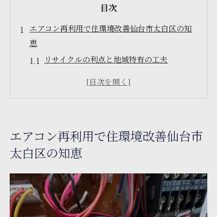
目次
エアコン再利用で住環境改善仙台市太白区の知
恵
リサイクルの利点と地域特有の工夫
環境に優しいエアコン再利用の取り組み
仙台市太白区での具体的な再利用事例
地域住民との協力による持続可能な住環境
エアコン再利用がもたらすエコノミー効果
エアコン再利用で住環境改善仙台市
住環境改善のためのエアコン選びのポイン
太白区の知恵
ト
コスト削減を叶えるエアコン工事再利用の秘訣
低コストでの再利用を実現する方法
エアコン再利用におけるコスト削減の実例