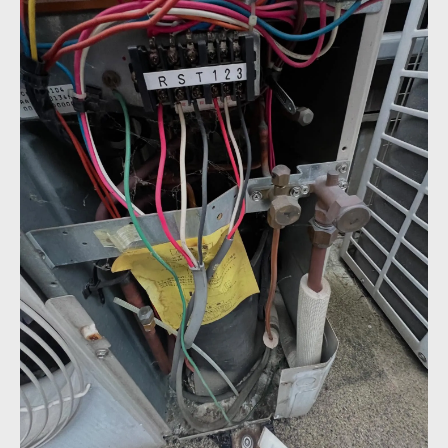
予算内で最大の効果を引き出すテクニック
中古エアコンの賢い活用法
長期的なコストメリットを考慮した選択
エアコン工事費用を抑えるためのポイント
宮城県仙台市太白区での成功事例に学ぶエアコ
ン寿命延長法
エアコン寿命を延ばすメンテナンス法
再利用でエアコンが長持ちする理由
寿命延長に効果的な再利用事例
適切な再利用がもたらす経済的なメリット
プロが教えるエアコンの長持ちテクニック
地域の知恵を活かした寿命延長の工夫
専門家が語るエアコン工事再利用のプロセスと
コツ