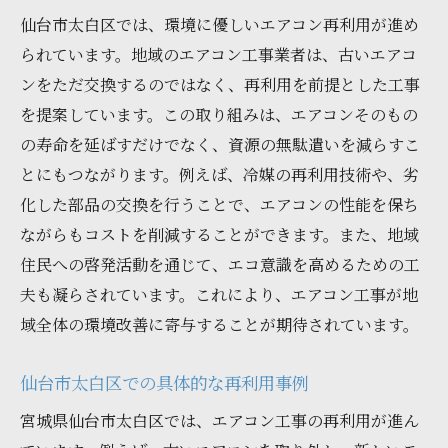
再利用がもたらす社会的な恩恵
仙台市太白区では、環境に優しいエアコン再利用が進め
持続可能な地域発展に向けた経済戦略
られています。地域のエアコン工事業者は、古いエアコ
ンをただ交換するのではなく、再利用を前提とした工事
住環境の向上を実現するエアコン工事の再利用
を提案しています。この取り組みは、エアコンそのもの
事例
の寿命を延ばすだけでなく、資源の無駄遣いを減らすこ
快適な住環境の実現に向けた再利用事例
とにもつながります。例えば、冷媒の再利用技術や、劣
住環境改善に役立つエアコン再利用の実際
化した部品の交換を行うことで、エアコンの性能を保ち
再利用で実現する健康的な室内環境
ながらもコストを削減することができます。また、地域
地域特有の課題を解決する再利用の工夫
住民への啓発活動を通じて、エコ意識を高めるための工
実際の事例に基づく成功ストーリー
夫も凝らされています。これにより、エアコン工事が地
エアコン再利用がもたらす居住者の満足度
域全体の環境改善に寄与することが期待されています。
向上
仙台市太白区での具体的な再利用事例
仙台市太白区でのエアコン再利用が変える快適
空間
宮城県仙台市太白区では、エアコン工事の再利用が進ん
快適空間の実現に貢献する再利用の技術