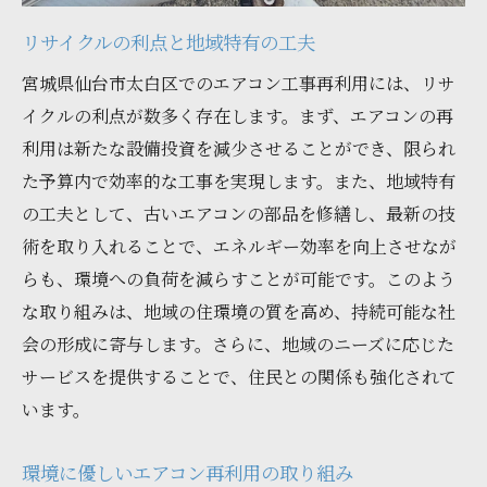
プロセスの全体像と成功の鍵
リサイクルの利点と地域特有の工夫
専門家が選ぶ再利用に最適な機種
宮城県仙台市太白区でのエアコン工事再利用には、リサ
トラブルを未然に防ぐための注意点
イクルの利点が数多く存在します。まず、エアコンの再
効率的な再利用のためのステップバイステ
利用は新たな設備投資を減少させることができ、限られ
ップガイド
た予算内で効率的な工事を実現します。また、地域特有
の工夫として、古いエアコンの部品を修繕し、最新の技
プロが実践するリサイクル工程のポイント
術を取り入れることで、エネルギー効率を向上させなが
再利用プロセスでのよくある質問と回答
らも、環境への負荷を減らすことが可能です。このよう
太白区でのエアコン再利用がもたらす経済的効
な取り組みは、地域の住環境の質を高め、持続可能な社
果とは
会の形成に寄与します。さらに、地域のニーズに応じた
地域経済に寄与する再利用の役割
サービスを提供することで、住民との関係も強化されて
家庭の経費削減に貢献する再利用の影響
います。
エアコン再利用が地域社会にもたらす利益
地域企業との連携による経済的シナジー
環境に優しいエアコン再利用の取り組み