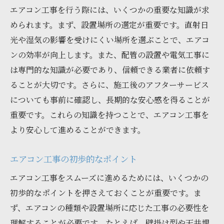
エアコン工事を行う際には、いくつかの重要な知識が求
準備を整えて安心の工事を
められます。まず、設置場所の選定が重要です。直射日
効率的な工事のための事前準備
光や湿気の影響を受けにくい場所を選ぶことで、エアコ
スムーズな工事を実現するポイント
ンの効率が向上します。また、配管の設置や電気工事に
工事前に準備すべき重要事項
は専門的な知識が必要であり、信頼できる業者に依頼す
準備を完璧にしてトラブル回避
ることが大切です。さらに、施工後のアフターサービス
についても事前に確認し、長期的な安心感を得ることが
エアコン工事のプロセスを詳しく紹介
重要です。これらの知識を持つことで、エアコン工事を
工事のステップを詳しく解説
より安心して進めることができます。
プロセス理解で安心の工事を
エアコン工事の手順を詳しく紹介
エアコン工事の初歩的なポイント
工事の流れを把握して安心を
エアコン工事をスムーズに進めるためには、いくつかの
一連の工事プロセスを紹介
初歩的なポイントを押さえておくことが重要です。ま
工事手順を知ることの重要性
ず、エアコンの種類や設置場所に応じた工事の必要性を
エアコン工事を成功させるヒント
理解することが必要です。たとえば、壁掛け型や天井埋