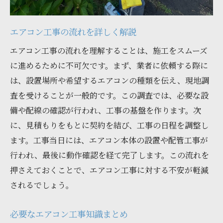
安心感のある依頼方法を学ぶ
安心のための工事依頼チェックリスト
エアコン工事の流れを詳しく解説
工事依頼で知っておくべきこと
エアコン工事の流れを理解することは、施工をスムーズ
安心して任せられる工事の秘訣
に進めるために不可欠です。まず、業者に依頼する際に
信頼できる業者を見極める方法
は、設置場所や希望するエアコンの種類を伝え、現地調
初めてのエアコン工事に必要な知識
査を受けることが一般的です。この調査では、必要な設
初心者向けの工事基礎知識
備や配線の確認が行われ、工事の基盤を作ります。次
初めての工事で注意すべき点
に、見積もりをもとに契約を結び、工事の日程を調整し
エアコン工事初心者のためのガイド
ます。工事当日には、エアコン本体の設置や配管工事が
工事前に知っておくべき基礎
行われ、最後に動作確認を経て完了します。この流れを
押さえておくことで、エアコン工事に対する不安が軽減
初めての工事で役立つ基本情報
されるでしょう。
初心者が知るべき工事の基本
スムーズなエアコン工事のための準備
必要なエアコン工事知識まとめ
工事をスムーズに進める準備法