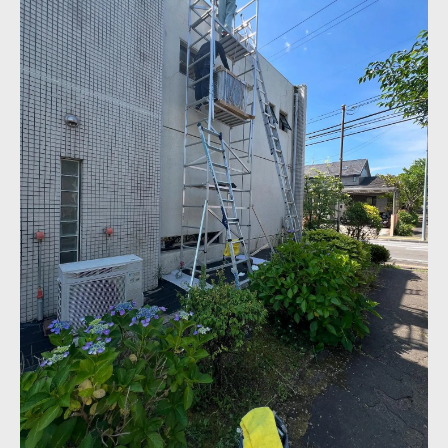
工事前に確認すべき重要ポイント
事前準備でトラブルを防ぐ方法
成功するエアコン工事の秘訣
ミスを防ぐ工事の事前確認事項
宮城野区でのエアコン工事手順
宮城野区での工事流れと注意点
地域特有の工事手順を徹底解説
地元での工事に必要な手続き
宮城野区で成功する工事計画
安心して工事を進めるための手順
地域での工事で大切なポイント
安心して依頼できるエアコン工事ガイド
信頼できる工事業者の選び方