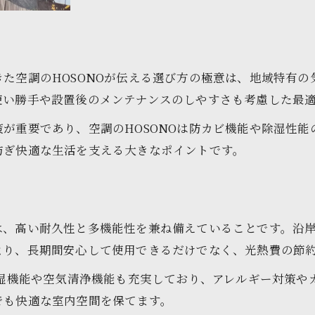
空調のHOSONO独自の選び方アドバイス
南三陸町で信頼の置ける提案ポイント
快適生活を支えるアフターサポートの充実
た空調のHOSONOが伝える選び方の極意は、地域特有
空調のHOSONO利用者の口コミから学ぶ
使い勝手や設置後のメンテナンスのしやすさも考慮した最
快適生活実現へエアコン設置費用の目安とコツ
が重要であり、空調のHOSONOは防カビ機能や除湿性
快適生活を叶える設置費用の考え方
防ぎ快適な生活を支える大きなポイントです。
空調のHOSONOが教える費用節約ポイント
南三陸町で賢く設置費用を抑える方法
快適生活とコストのバランスを取るコツ
は、高い耐久性と多機能性を兼ね備えていることです。沿
空調のHOSONO利用で見積もり比較も安心
より、長期間安心して使用できるだけでなく、光熱費の節
除湿機能や空気清浄機能も充実しており、アレルギー対策や
でも快適な室内空間を保てます。