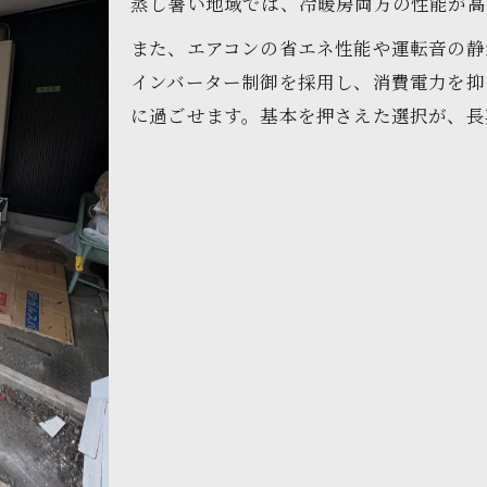
蒸し暑い地域では、冷暖房両方の性能が高
快適生活のためのエアコン選び徹底解説
また、エアコンの省エネ性能や運転音の静
空調のHOSONOが教える賢い選択基準
インバーター制御を採用し、消費電力を抑
南三陸町で快適生活を叶える選び方とは
に過ごせます。基本を押さえた選択が、長
適切なサイズと性能を選ぶための知識
空調のHOSONO活用で納得のエアコン選択
南三陸町の厳しい気候に合うエアコンの探し方
快適生活を守る気候対応型エアコンの選定
空調のHOSONOが推奨する耐久性重視の選び方
南三陸町特有の気候対策エアコンの特徴
快適生活維持のための機能の見極め方
空調のHOSONO利用で失敗しない選び方
失敗しないための空調のHOSONOおすすめポイント
快適生活実現へ空調のHOSONO活用術