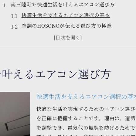
南三陸町で快適生活を叶えるエアコン選び方
快適生活を支えるエアコン選択の基本
空調のHOSONOが伝える選び方の極意
南三陸町の暮らしに合う機種の特徴
快適生活実現に必要な機能を確認
エアコン選びで失敗しないコツと注意点
季節ごとに異なる南三陸町の最適な空調選び
を叶えるエアコン選び方
快適生活へ春夏秋冬のエアコン選定法
空調のHOSONOが提案する季節ごとの選び方
快適生活を支えるエアコン選択の基
南三陸町の気候に最適な空調の秘訣
快適な生活を実現するためのエアコン選び
快適生活を守る季節対応型エアコンの選択
を正確に把握することです。理由は、適切
空調のHOSONO活用で季節を快適に過ごす
を調整でき、電気代の無駄を防げるためで
快適生活を目指すなら知りたいエアコン選択法