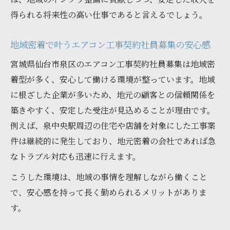
得られる将来性の高い仕事であると言えるでしょう。
エアコン工事契約社員募集で経験できる仕
事の流れ
地域密着で叶うエアコン工事契約社員募集の安心感
応募前に知るべきエアコン工事契約社員募
集の詳細
宮城県仙台市泉区のエアコン工事契約社員募集は地域密
着型が多く、安心して働ける環境が整っています。地域
エアコン工事契約社員募集の安全管理と注
に根ざした企業が多いため、地元の顧客との信頼関係を
意点
築きやすく、安定した受注が見込めることが理由です。
現場業務から学べるスキルとやりがい
例えば、泉中央駅周辺の住宅や店舗を対象にした工事案
エアコン工事契約社員募集で習得できる専
件は継続的に発生しており、地元密着の会社であれば急
門スキル
なトラブル対応も迅速に行えます。
業務を通じて成長できるエアコン工事契約
こうした環境は、地域の事情を理解しながら働くこと
社員募集
で、安心感を持って長く勤められるメリットがありま
現場で身につくエアコン工事契約社員募集
す。
の技術力
エアコン工事契約社員募集がもたらす達成