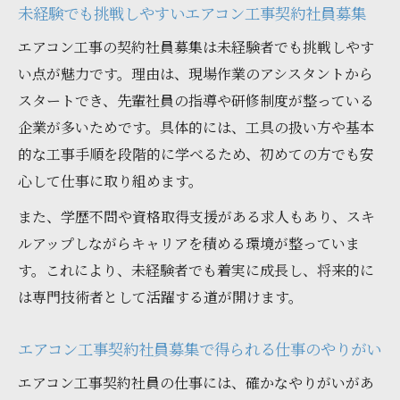
未経験でも挑戦しやすいエアコン工事契約社員募集
感とは
エアコン工事の契約社員募集は未経験者でも挑戦しやす
チームワークを磨くエアコン工事契約社員
い点が魅力です。理由は、現場作業のアシスタントから
募集の働き方
スタートでき、先輩社員の指導や研修制度が整っている
エアコン工事の現場で感じる地域密着の強み
企業が多いためです。具体的には、工具の扱い方や基本
エアコン工事契約社員募集が地域に貢献す
的な工事手順を段階的に学べるため、初めての方でも安
る理由
心して仕事に取り組めます。
現場で実感するエアコン工事契約社員募集
また、学歴不問や資格取得支援がある求人もあり、スキ
の信頼感
ルアップしながらキャリアを積める環境が整っていま
地域とともに歩むエアコン工事契約社員募
す。これにより、未経験者でも着実に成長し、将来的に
集の働き方
は専門技術者として活躍する道が開けます。
地域密着型エアコン工事契約社員募集のや
りがい
エアコン工事契約社員募集で得られる仕事のやりがい
エアコン工事契約社員募集で築く地域の絆
エアコン工事契約社員の仕事には、確かなやりがいがあ