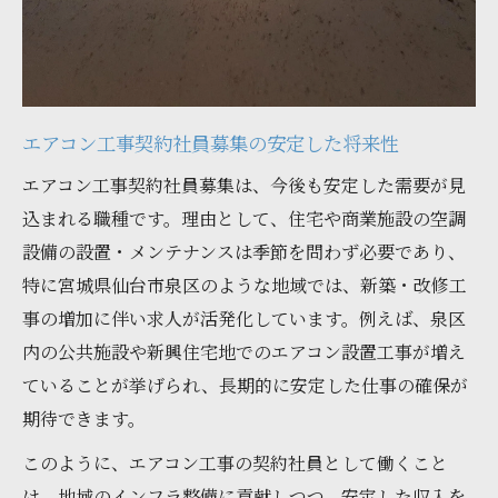
き方を実現
泉区で注目されるエアコン工事契約社員募
集の特徴
地元で働くエアコン工事契約社員募集のメ
エアコン工事契約社員募集の安定した将来性
リット
エアコン工事契約社員募集は、今後も安定した需要が見
エアコン工事契約社員募集が支える泉区の
込まれる職種です。理由として、住宅や商業施設の空調
暮らし
設備の設置・メンテナンスは季節を問わず必要であり、
泉区のエアコン工事契約社員募集に適した
特に宮城県仙台市泉区のような地域では、新築・改修工
人材像
事の増加に伴い求人が活発化しています。例えば、泉区
仕事内容を知って安心して応募するために
内の公共施設や新興住宅地でのエアコン設置工事が増え
ていることが挙げられ、長期的に安定した仕事の確保が
エアコン工事契約社員募集の主な仕事内容
期待できます。
を解説
現場で求められるエアコン工事契約社員募
このように、エアコン工事の契約社員として働くこと
集の役割
は、地域のインフラ整備に貢献しつつ、安定した収入を