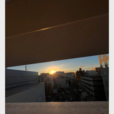
解説
アシスタント未経験でも挑戦できる理由
未経験歓迎のエアコン工事契約社員募集の
特徴
エアコン工事契約社員募集は研修制度が充
実
アシスタント未経験から始める安心サポー
ト体制
エアコン工事契約社員募集で習得できる基
本スキル
未経験者がエアコン工事契約社員募集を選
ぶポイント
宮城県仙台市泉区で叶える新しい働き方
エアコン工事契約社員募集で地域密着の働