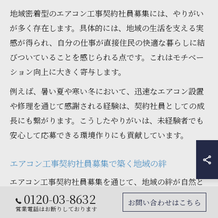
地域密着型のエアコン工事契約社員募集には、やりがい
が多く存在します。具体的には、地域の生活を支える実
感が得られ、自分の仕事が直接住民の快適な暮らしに結
びついていることを感じられる点です。これはモチベー
ション向上に大きく寄与します。
例えば、暑い夏や寒い冬において、迅速なエアコン設置
や修理を通じて感謝される経験は、契約社員としての成
長にも繋がります。こうしたやりがいは、未経験者でも
安心して応募できる環境作りにも貢献しています。
エアコン工事契約社員募集で築く地域の絆
エアコン工事契約社員募集を通じて、地域の絆が自然と
0120-03-8632
築かれていきます。仕事を通じて地域住民と接し、信頼
お問い合わせはこちら
営業電話はお断りしております
関係を深めることで、単なる労働関係を超えた繋がりが