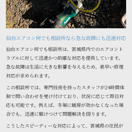
信頼重視なら仙台エアコン何でも相談所で業者
を選ぶ
仙台エアコン何でも相談所の選び方で失敗
しない秘訣
仙台エアコン何でも相談所なら急な故障にも迅速対応
信頼と実績があるエアコン修理業者を見極
仙台エアコン何でも相談所は、宮城県内でのエアコント
める方法
ラブルに対して迅速かつ的確な対応を提供しています。
口コミと評判から分かる優良業者の見分け
急な故障は生活に大きな影響を与えるため、素早い修理
方
対応が求められます。
仙台エアコン何でも相談所のサポート体制
この相談所では、専門技術を持ったスタッフが24時間体
に注目
制で問い合わせを受け付けており、状況に応じて即日対
費用を抑えて安心修理を叶える依頼のコツ
応も可能です。例えば、冬場に暖房が効かなくなった場
宮城県でトラブル回避のために知っておきたい
合でも、迅速に駆けつけて問題解決を図ります。
エアコン修理のポイント
こうしたスピーディーな対応によって、宮城県の住民が
仙台エアコン何でも相談所が伝える施工不