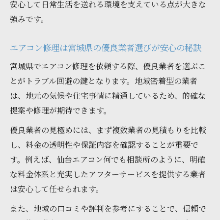
安心して日常生活を送れる環境を支えている点が大きな
良の注意点
強みです。
悪徳業者を見抜くための見積もり比較の重
要性
エアコン修理は宮城県の優良業者選びが安心の秘訣
エアコン修理どこがいいか迷った時の判断
宮城県でエアコン修理を依頼する際、優良業者を選ぶこ
基準
とがトラブル回避の鍵となります。地域密着型の業者
保証内容とアフターサービスを徹底チェッ
は、地元の気候や住宅事情に精通しているため、的確な
クしよう
提案や修理が期待できます。
宮城県で安心できるエアコントラブル相談
優良業者の見極めには、まず複数業者の見積もりを比較
方法
し、料金の透明性や保証内容を確認することが重要で
エアコントラブル発生時に適切な相談先を見極
す。例えば、仙台エアコン何でも相談所のように、明確
める方法
な料金体系と充実したアフターサービスを提供する業者
仙台エアコン何でも相談所と他社の特徴を
は安心して任せられます。
比較
また、地域の口コミや評判を参考にすることで、信頼で
エアコン修理センターや口コミ情報の活か