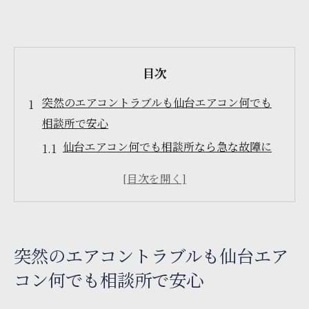
目次
突然のエアコントラブルも仙台エアコン何でも
相談所で安心
仙台エアコン何でも相談所なら急な故障に
も迅速対応
エアコン修理は宮城県の優良業者選びが安
心の秘訣
口コミで分かる仙台エアコン何でも相談所
突然のエアコントラブルも仙台エア
の信頼性
コン何でも相談所で安心
悪質業者を避けるための修理依頼前チェッ
クポイント