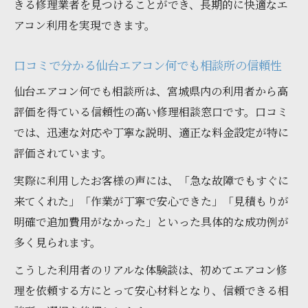
きる修理業者を見つけることができ、長期的に快適なエ
し方
アコン利用を実現できます。
消費者センター相談時に必要な情報整理の
コツ
口コミで分かる仙台エアコン何でも相談所の信頼性
トラブル発生時は宮城県の優良業者へ迅速
仙台エアコン何でも相談所は、宮城県内の利用者から高
連絡を
評価を得ている信頼性の高い修理相談窓口です。口コミ
仙台エアコン何でも相談所で納得できる修
では、迅速な対応や丁寧な説明、適正な料金設定が特に
理体験を
評価されています。
口コミから分かる宮城県エアコン修理の落とし
実際に利用したお客様の声には、「急な故障でもすぐに
穴
来てくれた」「作業が丁寧で安心できた」「見積もりが
仙台エアコン何でも相談所利用者のリアル
明確で追加費用がなかった」といった具体的な成功例が
な声を紹介
多く見られます。
口コミ評価で知る業者選びの意外な落とし
こうした利用者のリアルな体験談は、初めてエアコン修
穴
理を依頼する方にとって安心材料となり、信頼できる相
エアコン修理業者の保証内容を確認する重