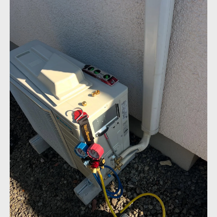
宮城県でエアコン修理を依頼する最適なタ
イミングとは
エアコンが効かないときの宮城県での対処法ガ
イド
仙台エアコン何でも相談所が伝授する効か
ない原因の見極め方
自分でできるフィルター掃除とリセット方
法のポイント
冷暖房が効かない時の宮城県での依頼判断
基準
トラブル発生時に役立つ簡単セルフチェッ
ク項目
エアコン修理どこに頼むべきか迷ったら相
談所活用を