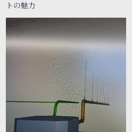
トの魅力
場の特徴
エアコン工事契約社員募集でスキルアップ
を目指す方法
エアコン工事契約社員募集の現場体験とは
エアコン工事契約社員募集で知る現場の一
日を紹介
現場で感じたエアコン工事バイトのやりが
いとは
エアコン工事契約社員募集で学ぶ実務の流
れと注意点
現場体験から分かる未経験歓迎のサポート
体制
エアコン工事契約社員募集で活かせる前職
スキルとは