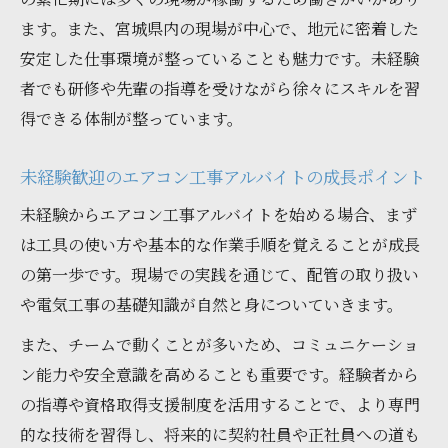
未経験から手に職をつけるエアコン工事バ
ます。また、宮城県内の現場が中心で、地元に密着した
イトの魅力
安定した仕事環境が整っていることも魅力です。未経験
者でも研修や先輩の指導を受けながら徐々にスキルを習
エアコン工事契約社員募集で資格取得を目
得できる体制が整っています。
指す方法
現場で役立つエアコン工事の基礎知識を解
未経験歓迎のエアコン工事アルバイトの成長ポイント
説
未経験からエアコン工事アルバイトを始める場合、まず
スキルアップに最適なエアコン工事現場の
は工具の使い方や基本的な作業手順を覚えることが成長
特徴
の第一歩です。現場での実践を通じて、配管の取り扱い
アルバイトが正社員へ進むキャリアアップ術
や電気工事の基礎知識が自然と身についていきます。
エアコン工事契約社員募集で正社員登用を
また、チームで動くことが多いため、コミュニケーショ
目指す道
ン能力や安全意識を高めることも重要です。経験者から
アルバイトからキャリアアップできるエアコ
の指導や資格取得支援制度を活用することで、より専門
ン工事現場の魅力
的な技術を習得し、将来的に契約社員や正社員への道も
エアコン工事契約社員募集で評価されるポ