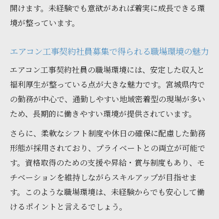
開けます。未経験でも意欲があれば着実に成長できる環
イントを解説
境が整っています。
正社員へ進むためのエアコン工事バイト経
験の活かし方
エアコン工事契約社員募集で得られる職場環境の魅力
エアコン工事契約社員募集で安定した働き
エアコン工事契約社員の職場環境には、安定した収入と
方を実現
福利厚生が整っている点が大きな魅力です。宮城県内で
資格取得支援で広がる将来の働き方を探る
の勤務が中心で、通勤しやすい地域密着型の現場が多い
エアコン工事契約社員募集で資格取得をサ
ため、長期的に働きやすい環境が提供されています。
ポート
さらに、柔軟なシフト制度や休日の確保に配慮した勤務
資格取得支援が充実したエアコン工事バイ
形態が採用されており、プライベートとの両立が可能で
トの魅力
す。資格取得のための支援や昇給・賞与制度もあり、モ
エアコン工事契約社員募集で将来の選択肢
チベーションを維持しながらスキルアップが目指せま
を広げる
す。このような職場環境は、未経験からでも安心して働
資格取得後のエアコン工事現場での活躍事
けるポイントと言えるでしょう。
例