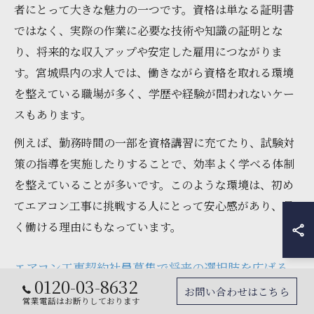
者にとって大きな魅力の一つです。資格は単なる証明書
ではなく、実際の作業に必要な技術や知識の証明とな
り、将来的な収入アップや安定した雇用につながりま
す。宮城県内の求人では、働きながら資格を取れる環境
を整えている職場が多く、学歴や経験が問われないケー
スもあります。
例えば、勤務時間の一部を資格講習に充てたり、試験対
策の指導を実施したりすることで、効率よく学べる体制
を整えていることが多いです。このような環境は、初め
てエアコン工事に挑戦する人にとって安心感があり、長
く働ける理由にもなっています。
エアコン工事契約社員募集で将来の選択肢を広げる
0120-03-8632
お問い合わせはこちら
エアコン工事の契約社員募集に応募することで、将来の
営業電話はお断りしております