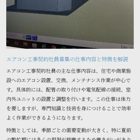
柔軟シフトで叶う高収入アルバイトの実態
エアコン工事契約社員募集で選べるシフト
の魅力
高収入を実現するエアコン工事バイトの働
き方とは
柔軟シフトで無理なく働くエアコン工事の
エアコン工事契約社員募集の仕事内容と特徴を解説
現場事情
エアコン工事契約社員の主な仕事内容は、住宅や商業施
エアコン工事契約社員募集でWワークも可
設へのエアコン設置、交換、メンテナンス作業が中心で
能な理由
す。具体的には、配管の取り付けや電気配線の接続、室
収入アップを叶えるエアコン工事バイトの
内外ユニットの設置と調整を行います。この仕事は体力
工夫
を要しますが、専門知識と技術を身につけることで効率
スキル習得を目指すならエアコン工事現場へ
よく作業ができるようになります。
エアコン工事契約社員募集で学べる現場ス
特徴としては、季節ごとの需要変動が大きく、特に夏前
キル
の繁忙期には多くの現場が稼働するため働きがいがあり