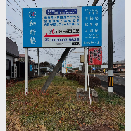
失敗しないための設置条件と工事の注意
快適生活実現のための適正能力の見極め
部屋の広さと予算から見極める選び方ガイド
快適生活を支える部屋の広さ別選び方
空調のHOSONOが解説する予算の考え方
畳数目安で選ぶエアコンの能力と特徴
予算に合わせた快適生活の実現方法
失敗しないための費用対効果の考慮点
空調のHOSONOが語る最適エアコンのポイント
快適生活実現に必要なエアコンの条件
空調のHOSONOが重視する能力と省エネ
最適な機種選びで快適生活を維持する
機能・性能の比較で選ぶ賢いポイント