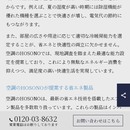
からです。例えば、夏の湿度が高い時期には除湿機能が
優れた機種を選ぶことで快適さが増し、電気代の節約に
もつながります。
また、部屋の広さや用途に応じて適切な冷暖房能力を選
定することが、省エネと快適性の両立に欠かせません。
空調のHOSONOでは、現地調査を踏まえた最適な能力設
定を提案しており、これにより無駄なエネルギー消費を
抑えつつ、満足度の高い快適生活を実現しています。
空調のHOSONOが提案する省エネ製品
空調のHOSONOは、最新の省エネ技術を搭載したエアコ
ン製品を多数取り扱っています。これらの製品はインバ
ーター制御や高効率冷媒を採用し、電力消費を大幅に削
0120-03-8632
お問い合わせはこちら
減できる点が特徴です。特に、仙台市の住宅環境に適し
営業電話はお断りしております