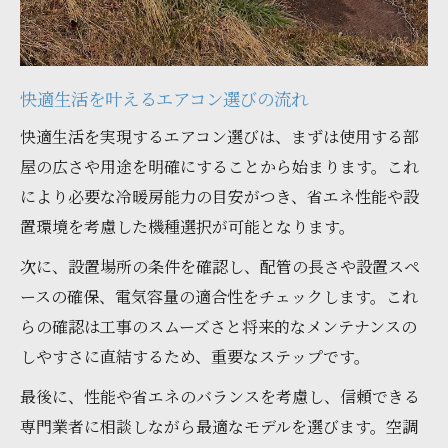
快適生活を支えるメンテナンスの重要性
快適を追求するための能力重視の選定方法
快適生活に直結する能力重視の選び方
快適生活を叶えるエアコン選びの流れ
空調のHOSONO流畳数目安の見極め方
快適生活を実現するエアコン選びは、まずは使用する部
選び方で変わる快適生活と電気代節約
屋の広さや用途を明確にすることから始まります。これ
能力不足を避けるための判断基準
により必要な冷暖房能力の目安がつき、省エネ性能や設
快適生活を守る適切な能力の選定法
置環境を考慮した機種選択が可能となります。
省エネ性能を活かす長く使える製品選びのヒン
次に、設置場所の条件を確認し、配管の長さや設置スペ
ト
ースの確保、電気容量の適合性をチェックします。これ
快適生活と省エネを両立する選び方
らの確認は工事のスムーズさと将来的なメンテナンスの
空調のHOSONOが提案する省エネ製品
しやすさに直結するため、重要なステップです。
長期間快適生活が続く省エネの秘訣
最後に、性能や省エネのバランスを考慮し、信頼できる
省エネ性能重視でコストダウンを実現
専門業者に相談しながら最適なモデルを選びます。空調
快適生活へ導く省エネ機能の選定ポイント