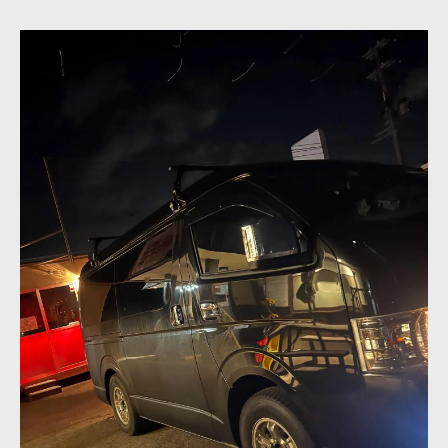
宮城県エアコン工事の費用相場と内訳解説
工事費込み価格で比較する宮城県エアコン
優良業者選びで宮城県エアコン工事費節約
見積もり時に注意したい宮城県エアコン工
事
取り外しも含めた宮城県エアコン工事費用
快適な暮らしを実現する宮城県エアコン工事の
選び方
宮城県で信頼できるエアコン工事業者選定
法
口コミ評価が高い宮城県エアコン工事の特
徴
エアコン工事優良業者の見分け方とポイン