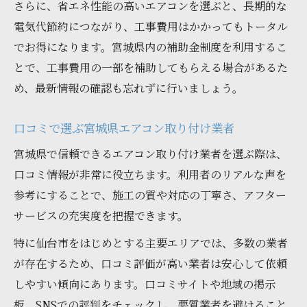
さらに、省エネ性能の高いエアコンを選ぶと、長期的な
買い替え時に注目すべき宮城県工事の違い
電気代節約につながり、工事費用はかかってもトータル
宮城県エアコン工事の業者比較で失敗しな
でお得になります。宮城県内の補助金制度を利用するこ
い
とで、工事費用の一部を補助してもらえる場合があるた
エアコン取り付け口コミでわかる業者選び
め、最新情報の確認も忘れずに行いましょう。
工事費込みプランの選び方と注意点
高齢者世帯にも安心な宮城県の補助金制度
口コミで選ぶ宮城県エアコン取り付け業者
高齢者向け宮城県エアコン工事補助金の特
宮城県で信頼できるエアコン取り付け業者を選ぶ際は、
徴
口コミ情報が非常に役立ちます。利用者のリアルな声を
宮城県エアコン工事で高齢者世帯の負担軽
参考にすることで、施工の質や対応の丁寧さ、アフター
減
サービスの充実度を把握できます。
高齢者対応の宮城県エアコン工事業者選び
特に仙台市をはじめとする主要エリアでは、多数の業者
補助金申請で高齢者も安心のエアコン買い
が存在するため、口コミ評価が高い業者は安心して依頼
替え
しやすい傾向にあります。口コミサイトや地域の掲示
板、SNSでの評判をチェックし、悪質業者を避けること
宮城県エアコン工事における高齢者支援ポ