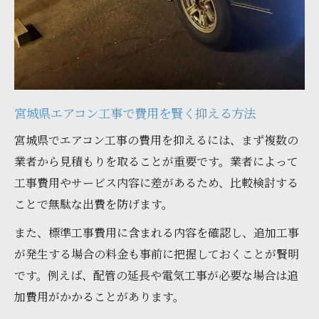
ト
宮城県エアコン工事と快適温度管理のコツ
省エネ重視の宮城県エアコン工事の選択基
準
補助金活用で賢く宮城県エアコンを新調
宮城県エアコン工事で費用を賢く抑える方法
宮城県エアコン工事と補助金申請の流れ
宮城県でエアコン工事の費用を抑えるには、まず複数の
エアコン補助金の対象条件を徹底チェック
業者から見積もりを取ることが重要です。業者によって
宮城県エアコン工事で補助金を最大活用
工事費用やサービス内容に差があるため、比較検討する
個人向け補助金で宮城県エアコン工事をお
ことで無駄な出費を防げます。
得に
また、標準工事費用に含まれる内容を確認し、追加工事
宮城県エアコン工事の補助金申請ポイント
が発生する場合の料金も事前に把握しておくことが賢明
エアコン買い替えなら宮城県の工事事情を徹底
です。例えば、配管の延長や電気工事が必要な場合は追
比較
加費用がかかることがあります。
宮城県エアコン工事の施工内容を比較検証