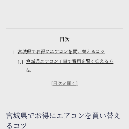
目次
宮城県でお得にエアコンを買い替えるコツ
宮城県エアコン工事で費用を賢く抑える方
法
口コミで選ぶ宮城県エアコン取り付け業者
エアコン買い替え時期の見極めポイント
宮城県エアコン工事と省エネ性能の関係
低コストで安心な宮城県エアコン工事術
宮城県でお得にエアコンを買い替え
エアコン工事費用を抑えるために知っておきた
るコツ
いこと