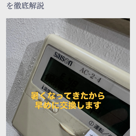
を徹底解説
自己点検で気を付けたい室外機の確認ポイ
ント
宮城県で多いエアコン不調のチェックポイント
エアコン塾が伝授する宮城県特有の不調傾
向
ガス補充が必要な症状と自己判断の目安
フィルター清掃や配管チェックの実践ポイ
ント
エアコン塾推奨の効き目確認チェックリス
ト
冷えない場合の故障要因と見極め方法
ぬるい風が出るときに試すべき確認方法
エアコン塾流ぬるい風対策の基本ステップ
ガス漏れや不足時の見分け方と応急対応