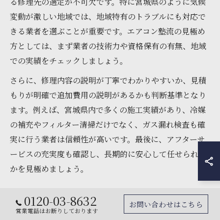
る修理先の選定が不可欠です。特に宮城県のように気候
変動が激しい地域では、地域特有のトラブルにも対応で
きる業者を選ぶことが重要です。エアコン塾流の見極め
方としては、まず業者の技術力や資格保有の有無、地域
での実績をチェックしましょう。
さらに、修理内容の説明が丁寧でわかりやすいか、見積
もりが明確で追加費用の説明があるかも判断基準となり
ます。例えば、宮城県内で多くの施工実績があり、冷媒
の補充やフィルター清掃だけでなく、ガス漏れ検査も確
実に行う業者は信頼性が高いです。最後に、アフターサ
ービスの充実度も確認し、長期的に安心して任せられる
かを見極めましょう。
水漏れやガス補充対応業者の選び方ポイント
0120-03-8632
お問い合わせはこちら
営業電話はお断りしております
エアコンの水漏れやガス補充は、冷房効率に直結する重