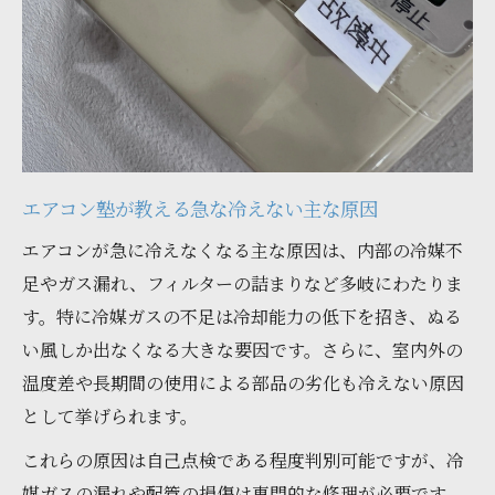
リモコン設定や温度差で確認すべきポイン
ト
室外機動作や配管の異常をチェックする方
法
フィルター詰まりが原因か簡単セルフチェ
エアコン塾が教える急な冷えない主な原因
ック
エアコン塾が伝える冷えない理由と初期対応術
エアコンが急に冷えなくなる主な原因は、内部の冷媒不
足やガス漏れ、フィルターの詰まりなど多岐にわたりま
冷えない時のエアコン塾流初期対応マニュ
す。特に冷媒ガスの不足は冷却能力の低下を招き、ぬる
アル
い風しか出なくなる大きな要因です。さらに、室内外の
ガス不足や水漏れを見抜くセルフチェック
温度差や長期間の使用による部品の劣化も冷えない原因
法
として挙げられます。
冷房効率低下の主な原因と改善策を解説
これらの原因は自己点検である程度判別可能ですが、冷
チェックポイント別の対処法と注意点
媒ガスの漏れや配管の損傷は専門的な修理が必要です。