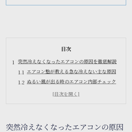
目次
突然冷えなくなったエアコンの原因を徹底解説
エアコン塾が教える急な冷えない主な原因
ぬるい風が出る時のエアコン内部チェック
法
フィルター汚れやガス不足の見分け方と対
策
エアコン塾でわかる宮城県特有の冷房不調
突然冷えなくなったエアコンの原因
要因