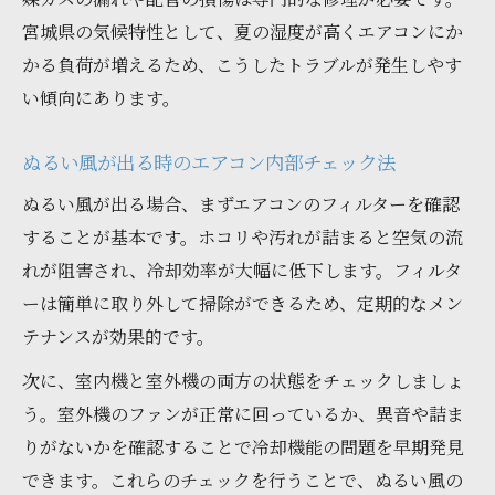
エアコン塾おすすめ修理判断の基準
宮城県の気候特性として、夏の湿度が高くエアコンにか
ガス補充が必要か見極めるポイント基礎知識
かる負荷が増えるため、こうしたトラブルが発生しやす
エアコン塾が教えるガス不足の見分け方
い傾向にあります。
自分で簡単にできるガス確認ポイント
ガス補充のタイミングと判断基準を知る
ぬるい風が出る時のエアコン内部チェック法
ガス漏れ発見時の初期対応と注意点
ぬるい風が出る場合、まずエアコンのフィルターを確認
ガス補充費用と修理依頼先の選び方
することが基本です。ホコリや汚れが詰まると空気の流
れが阻害され、冷却効率が大幅に低下します。フィルタ
水漏れや効き目不良に強い修理先選びのコツ
ーは簡単に取り外して掃除ができるため、定期的なメン
エアコン塾流信頼できる修理先の見極め方
テナンスが効果的です。
水漏れやガス補充対応業者の選び方ポイン
ト
次に、室内機と室外機の両方の状態をチェックしましょ
う。室外機のファンが正常に回っているか、異音や詰ま
効き目不良に対応できる修理依頼の判断基
りがないかを確認することで冷却機能の問題を早期発見
準
できます。これらのチェックを行うことで、ぬるい風の
依頼前にチェックすべき修理サービス内容