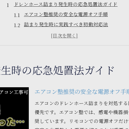
ドレンホース詰まり発生時の応急処置法ガイド
エアコン塾推奨の安全な電源オフ手順
詰まり発生時に実践すべき初動対応法
ドレンホース出口の確認ポイント解説
家庭でできる応急吸引テクニックとは
作業前の注意点と失敗しないコツ
エアコン塾が伝授する詰まり解消の極意
発生時の応急処置法ガイド
詰まり除去に役立つ準備と道具選び
エアコン塾流ドレンホース掃除手順
エアコン塾推奨の安全な電源オフ手
安全かつ効率的なゴミ除去のポイント
エアコンのドレンホース詰まりを対処する
掃除機・サクションポンプ活用の注意点
優先です。エアコン塾では、感電や機器損
再通水で詰まり解消を確かめる方法
奨しています。リモコンでの電源オフだけ
ゴキブリ侵入防止も叶うドレン対策実践術