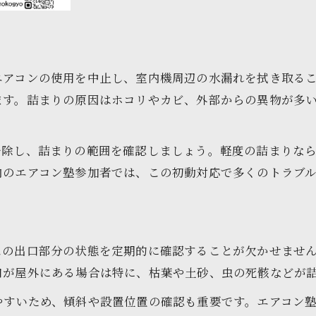
ホース寿命と部品交換の目安を知ろう
定期的な水通しで詰まり予防を徹底
カビ・虫対策を両立するメンテナンス法
エアコンの使用を中止し、室内機周辺の水漏れを拭き取る
パテや壁内の隙間も忘れずに点検する
ます。詰まりの原因はホコリやカビ、外部からの異物が多
修理依頼と自力対応の判断基準と費用の目安
エアコン塾が教える修理依頼の判断基準
掃除し、詰まりの範囲を確認しましょう。軽度の詰まりな
自力で直せる不具合とその限界について
内のエアコン塾参加者では、この初動対応で多くのトラブ
業者依頼時の費用感や相場を理解する
パーツ交換や大掛かり修理の見極め方
築年数や住宅状況別の対応ポイント
スの出口部分の状態を定期的に確認することが欠かせませ
口が屋外にある場合は特に、枯葉や土砂、虫の死骸などが
やすいため、傾斜や設置位置の確認も重要です。エアコン