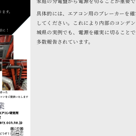
家庭の分電盤から電源を切ることが重要で
ドレンホースと害虫侵入の関係性を解説
具体的には、エアコン用のブレーカーを確
防虫キャップ設置時の落とし穴と対策法
してください。これにより内部のコンデン
排水口ネットや隙間コーキングの重要性
城県の実例でも、電源を確実に切ることで
水はけ悪化を防ぐエアコン塾の工夫例
多数報告されています。
室外機周辺の整理整頓で侵入リスク減少
詰まりを防ぐための日常点検ポイント徹底解説
エアコン塾直伝の定期点検スケジュール
ドレンホースの劣化や変形を見逃さない
先端部の汚れや詰まり予防の掃除方法
湿気やカビ対策に有効な内部乾燥のコツ
季節ごとの点検強化ポイントを紹介
再発防止へ導くセルフメンテのコツと注意点
エアコン塾おすすめの再発防止習慣とは