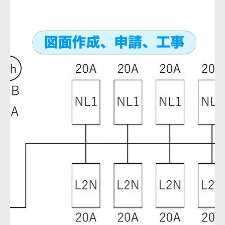
請ステップ
宮城県エアコン補助金を最大限に活用する
方法
仙台市エアコン補助金の最新情報と活用の
コツ
宮城エアコン取り付け時に補助金対象とな
る条件
仙台エアコン屋と補助金申請で工事費を節
約しよう
安心して依頼できる仙台の業者比較
仙台エアコン屋で評判の良い業者を比較す
る方法
エアコン取り付け優良業者の選び方と見分
け方