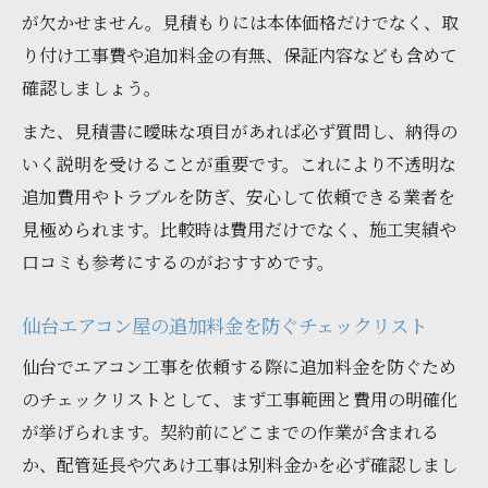
予算重視で選ぶ宮城のエアコン工事ポイント
が欠かせません。見積もりには本体価格だけでなく、取
仙台エアコン屋で予算内に収めるための工
り付け工事費や追加料金の有無、保証内容なども含めて
事選び
確認しましょう。
宮城エアコン取り付け費用とサービスのバ
また、見積書に曖昧な項目があれば必ず質問し、納得の
ランス術
いく説明を受けることが重要です。これにより不透明な
仙台エアコン屋で賢く見積もりを比較する
追加費用やトラブルを防ぎ、安心して依頼できる業者を
方法
見極められます。比較時は費用だけでなく、施工実績や
エアコン取り付け費用を抑える宮城の選び
口コミも参考にするのがおすすめです。
方
仙台エアコン屋の費用明細で予算オーバー
仙台エアコン屋の追加料金を防ぐチェックリスト
を防ごう
仙台でエアコン工事を依頼する際に追加料金を防ぐため
のチェックリストとして、まず工事範囲と費用の明確化
が挙げられます。契約前にどこまでの作業が含まれる
か、配管延長や穴あけ工事は別料金かを必ず確認しまし