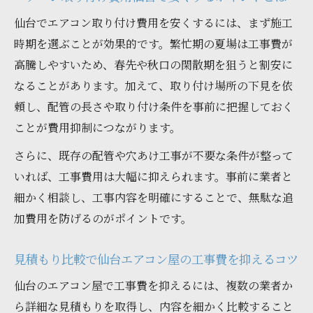
トとは
仙台でエアコン取り付け費用を安くするには、まず施工
仙台エアコン屋と相談し快適生活を叶える
時期を選ぶことが効果的です。繁忙期の夏場は工事費が
秘訣
高騰しやすいため、春先や秋口の閑散期を狙うと割安に
実例で学ぶ仙台エアコン工事の失敗回避法
なることがあります。加えて、取り付け場所の下見を依
仙台エアコン屋の工事失敗事例から学ぶ注
頼し、配管の長さや取り付け条件を事前に把握しておく
意点
ことが費用抑制につながります。
エアコン取り付け費用トラブルを防ぐ実践
さらに、既存の配管や穴あけ工事が不要な条件が整って
的対策
いれば、工事費用は大幅に抑えられます。事前に業者と
仙台エアコン屋利用者の体験談で分かる失
細かく相談し、工事内容を明確にすることで、無駄な追
敗予防策
加費用を防げるのがポイントです。
追加費用を回避する仙台エアコン屋の選び
方
見積もり比較で仙台エアコン屋の工事費を抑えるコツ
仙台エアコン屋の工事でよくある失敗パタ
仙台のエアコン屋で工事費を抑えるには、複数の業者か
ーン解説
ら詳細な見積もりを取得し、内容を細かく比較すること