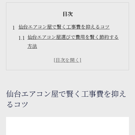
目次
仙台エアコン屋で賢く工事費を抑えるコツ
仙台エアコン屋選びで費用を賢く節約する
方法
エアコン取り付け費用仙台で安くするポイ
ントとは
見積もり比較で仙台エアコン屋の工事費を
抑えるコツ
仙台エアコン屋で賢く工事費を抑え
仙台エアコン屋の追加料金を防ぐチェック
るコツ
リスト
仙台エアコン屋の優良業者を見極める秘訣
エアコン取り付け宮城県の補助金活用術
仙台エアコン屋が教える宮城県補助金の申