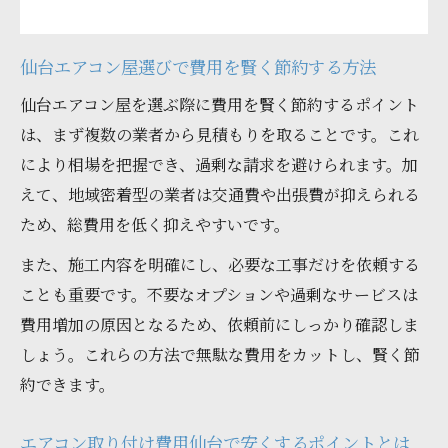
仙台エアコン屋の口コミ評判をチェックす
るポイント
仙台エアコン屋選びで費用を賢く節約する方法
安心の仙台エアコン屋を選ぶための比較軸
仙台エアコン屋を選ぶ際に費用を賢く節約するポイント
工事費用とサービス内容で仙台エアコン屋
は、まず複数の業者から見積もりを取ることです。これ
を比較
により相場を把握でき、過剰な請求を避けられます。加
快適生活へ導くエアコン工事の選び方
えて、地域密着型の業者は交通費や出張費が抑えられる
ため、総費用を低く抑えやすいです。
仙台エアコン屋で快適な空間を実現する工
事選び
また、施工内容を明確にし、必要な工事だけを依頼する
エアコン取り付け費用も考えた快適工事の
ことも重要です。不要なオプションや過剰なサービスは
選択基準
費用増加の原因となるため、依頼前にしっかり確認しま
しょう。これらの方法で無駄な費用をカットし、賢く節
仙台エアコン屋の提案で暮らしの質をアッ
約できます。
プしよう
宮城エアコン取り付けで失敗しないポイン
エアコン取り付け費用仙台で安くするポイントとは