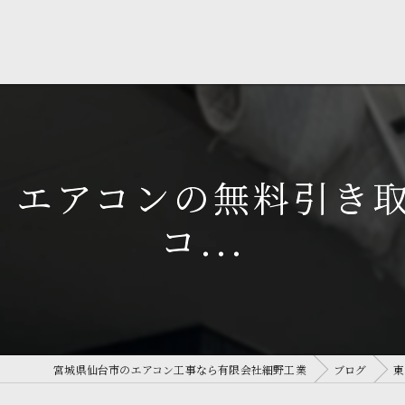
！エアコンの無料引き
コ...
宮城県仙台市のエアコン工事なら有限会社細野工業
ブログ
東